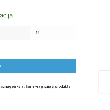
acija
16
a.
ijungę pirkėjai, kurie yra įsigiję šį produktą.