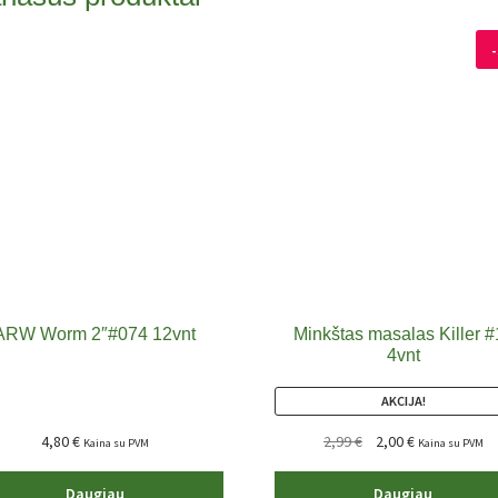
ARW Worm 2″#074 12vnt
Minkštas masalas Killer #
4vnt
AKCIJA!
Original
Current
4,80
€
2,99
€
2,00
€
Kaina su PVM
Kaina su PVM
price
price
was:
is:
Daugiau
Daugiau