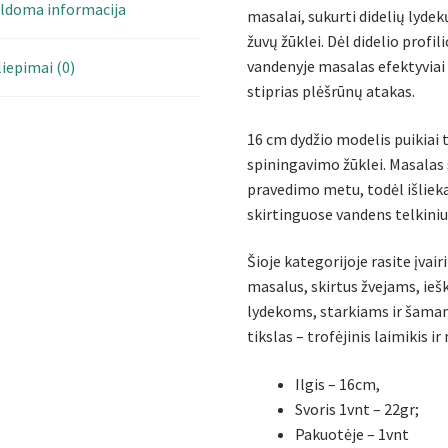
ldoma informacija
masalai, sukurti didelių lydekų
žuvų žūklei. Dėl didelio profi
vandenyje masalas efektyviai
liepimai (0)
stiprias plėšrūnų atakas.
16 cm dydžio modelis puikiai t
spiningavimo žūklei. Masalas s
pravedimo metu, todėl išlieka
skirtinguose vandens telkiniu
Šioje kategorijoje rasite įvair
masalus, skirtus žvejams, i
lydekoms, starkiams ir šamams
tikslas – trofėjinis laimikis
Ilgis – 16cm,
Svoris 1vnt – 22gr;
Pakuotėje – 1vnt