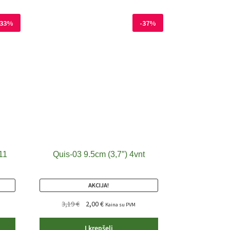
-33%
-37%
11
Quis-03 9.5cm (3,7″) 4vnt
AKCIJA!
Original
Current
3,19
€
2,00
€
Kaina su PVM
price
price
was:
is:
Į krepšelį