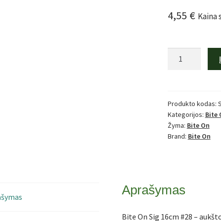
4,55
€
Kaina 
produkto
kiekis:
Bite
On
Sig
Produkto kodas:
Kategorijos:
Bite
16cm
Žyma:
Bite On
#28
Brand:
Bite On
1vnt
Aprašymas
ašymas
Bite On Sig 16cm #28 – aukšt