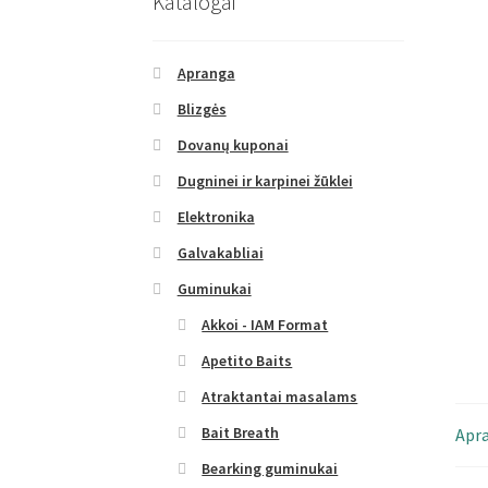
Katalogai
Apranga
Blizgės
Dovanų kuponai
Dugninei ir karpinei žūklei
Elektronika
Galvakabliai
Guminukai
Akkoi - IAM Format
Apetito Baits
Atraktantai masalams
Bait Breath
Apr
Bearking guminukai