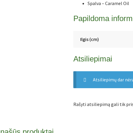
Spalva – Caramel Oil
Papildoma inform
Ilgis (cm)
Atsiliepimai
Atsiliepimų dar nėr
Rašyti atsiliepimą gali tik pris
našūs produktai