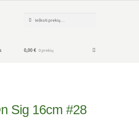
Ieškoti:
Ieškoti
s
0,00
€
0 prekių
On Sig 16cm #28