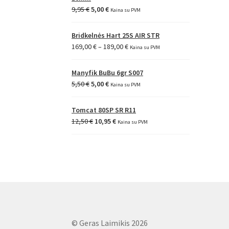
Original
Current
9,95
€
5,00
€
Kaina su PVM
price
price
was:
is:
Bridkelnės Hart 25S AIR STR
9,95 €.
5,00 €.
Price
169,00
€
–
189,00
€
Kaina su PVM
range:
169,00 €
Manyfik BuBu 6gr S007
through
Original
Current
5,50
€
5,00
€
Kaina su PVM
189,00 €
price
price
was:
is:
Tomcat 80SP SR R11
5,50 €.
5,00 €.
Original
Current
12,50
€
10,95
€
Kaina su PVM
price
price
was:
is:
12,50 €.
10,95 €.
© Geras Laimikis 2026