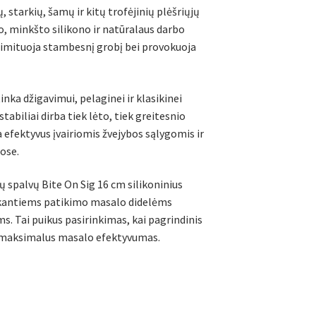
, starkių, šamų ir kitų trofėjinių plėšriųjų
lio, minkšto silikono ir natūralaus darbo
 imituoja stambesnį grobį bei provokuoja
inka džigavimui, pelaginei ir klasikinei
tabiliai dirba tiek lėto, tiek greitesnio
 efektyvus įvairiomis žvejybos sąlygomis ir
ose.
ių spalvų Bite On Sig 16 cm silikoninius
eškantiems patikimo masalo didelėms
. Tai puikus pasirinkimas, kai pagrindinis
 ir maksimalus masalo efektyvumas.