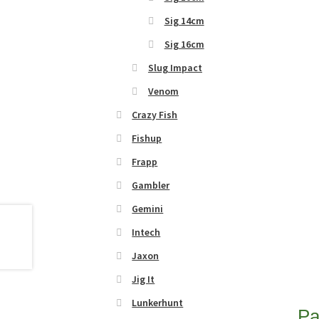
Sig 14cm
Sig 16cm
Slug Impact
Venom
Crazy Fish
Fishup
Frapp
Gambler
Gemini
Intech
Jaxon
Jig It
Lunkerhunt
Pa