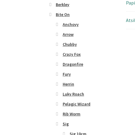
Papi
Berkley
Bite On
Atsi
Anchovy
Arrow
Chubby
Crazy Fox
Dragonfire
Fury
Herrin
Luky Roach
Pelagic Wizard
Rib Worm
Sig
Sig 10cm