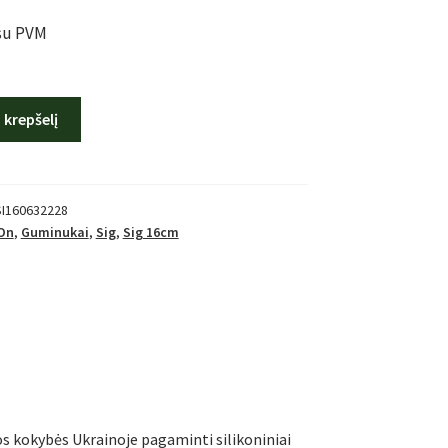
su PVM
Į krepšelį
SI160632228
 On
,
Guminukai
,
Sig
,
Sig 16cm
os kokybės Ukrainoje pagaminti silikoniniai