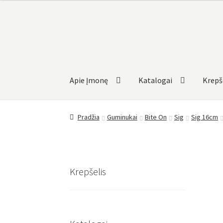
Pereiti
Pereiti
prie
prie
meniu
turinio
Apie Įmonę
Katalogai
Krepš
Pradžia
Guminukai
Bite On
Sig
Sig 16cm
Krepšelis