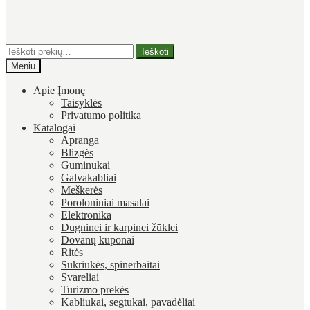
Ieškoti:
Ieškoti
Meniu
Apie Įmonę
Taisyklės
Privatumo politika
Katalogai
Apranga
Blizgės
Guminukai
Galvakabliai
Meškerės
Poroloniniai masalai
Elektronika
Dugninei ir karpinei žūklei
Dovanų kuponai
Ritės
Sukriukės, spinerbaitai
Svareliai
Turizmo prekės
Kabliukai, segtukai, pavadėliai