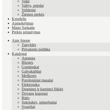
Valai
Valtys, priedai
Vobleriai
Žiemos prekės
Krepšelis
Apmokėjimas
Mano Sąskaita
Prekių pristatymas
Apie Įmonę
Taisyklės
Privatumo politika
Katalogai
Apranga
Blizgės
Guminukai
Galvakabliai
Meškerės
Poroloniniai masalai
Elektronika
Dugninei ir karpinei žūklei
Dovanų kuponai
Ritės
Sukriukės, spinerbaitai
Svareliai